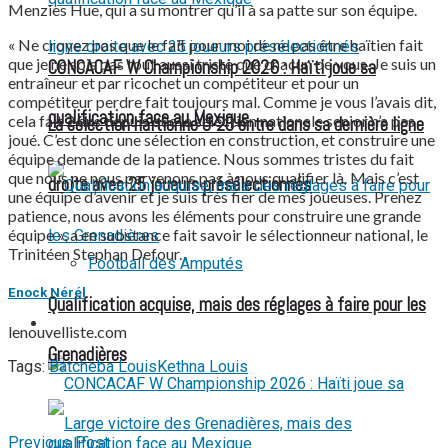
Menzies Hue, qui a su montrer qu’il à sa patte sur son équipe.
« Ne croyez pas que le fait pour moi de ne pas être haïtien fait
que je ne sois pas tout aussi triste que chacun de vous. Je suis un
CONCACAF W Championship 2026 : Haïti joue sa
entraîneur et par ricochet un compétiteur et pour un
compétiteur perdre fait toujours mal. Comme je vous l’avais dit,
qualification face au Mexique
cela fait 2 ans depuis que la sélection nationale senior n’a pas
La sélection haïtienne U-20 entre dans sa dernière ligne
joué. C’est donc une sélection en construction, et construire une
équipe demande de la patience. Nous sommes tristes du fait
que nous ne nous parvenons pas à nous qualifier là. Mais c’est
droite avec 25 joueurs présélectionnés
une équipe d’avenir et je suis très fier de mes joueuses. Prenez
patience, nous avons les éléments pour construire une grande
équipe », a en substance fait savoir le sélectionneur national, le
Trinitéen Stephan Defour.
Football des Amputés
Enock Nérél
Qualification acquise, mais des réglages à faire pour les
FOOTBALL FÉMININ
lenouvelliste.com
Grenadières
Tags:
Batcheba Louis
Kethna Louis
Previous Post