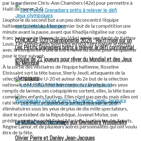
par la gardienne Chris-Ann Chambers (42e) pour permettre à
Haïti de mener 2-0.
L’euphorie du second but a un peu déconcentré l’équipe
haïtienne qui encaisse son premier but de la compétition une
minute avant la pause, avant que Khadija n’égalise sur coup
franc juste après l’heure de jeu (65e) après une faute de Kethna
CONCACAF U20 Championship 2026 : Haïti mise sur un
Louis. Les Jamaïcaines n’ont plus eu qu’à faire passer le temps
Les Petits Grenadiers prêts à relever le défi continental
avec la complicité d’une arbitre naïve ou sotte, pour se qualifier
pour le tour suivant.
groupe de 21 joueurs pour rêver du Mondial et des Jeux
au Mexique
À la sortie des vestiaires de l’équipe haïtienne, Roseline
Eloissaint sort la tête basse, Sherly Jeudi, attaquante de la
olympiques
sélection nationale U-20 et auteur du 2e but de la sélection
nationale de football féminin contre la Jamaïque, a les yeux
remplis de larmes, ses coéquipières sortent, elles, la tête basse
comme des enfants fautives. Elles n’ont pas perdu, mais elles ont
raté leur mission : se qualifier pour la phase suivante des
éliminatoires sous les yeux de plus de dix mille spectateurs,
dont le président de la République, Jovenel Moïse, son
prédécesseur, Joseph Michel Martelly, la ministre des Sports,
Le MJSAC rend hommage aux Grenadiers Woodensky
Régine Lamur, et de plusieurs autres personnalités qui ont voulu
être de la fête.
Olivier Pierre et Danley Jean-Jacques