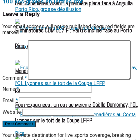
100 ans gravés en lettres d'or
Les Grenadières visent la première place face à Anguilla
Leave a Reply
Your email address will not be published.
Required fields are
Éliminatoires CDM U17 F : Haïti s’incline face au Porto
marked
*
Rico, grosse désillusion
Mondial féminin 2027 : une liste élargie et stratégique
Comment
*
Name
*
pour les Grenadières
Email
*
Foot-Expatriées : Un but de Melchie Daëlle Dumornay, l’OL
Website
Lyonnes sur le toit de la Coupe LFFP
Your ultimate destination for live sports coverage, breaking