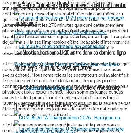
Les journalistes ont attendu longtemps le sélectionneur
Les Petits Grenadiers prêts à relever le défi continental
trinitéen de l’équipe haïtienne, Stephan Defour, pour la
conférence de presse d’après-match. Certains ont même cru
qu’il s’était enfui pour éviter la colère des médias. Parce que
au Mexique
justement, pendant les 270 minutes qu’a duré cette première
phase de la compétition pour l’équipe haïtienne, on n’a pas senti
la patte de l’entraîneur sur l’équipe. Certes, on sent qu’il a un plan
de jeu, mais il laisse l’impression d’être incapable d’intervenir en
cours de match et faire profiter à son équipe d’une faille
La sélection haïtienne U-20 entre dans sa dernière ligne
observée dans la formation adverse.
« Je suis désolé que cela se termine ainsi. Nous avons fait ce que
droite avec 25 joueurs présélectionnés
nous pouvions pour passer cette première phase, mais nous
avons échoué. Nous remercions les spectateurs qui avaient fait
le déplacement et nous leur demandons de ne pas perdre
confiance en nous. Nous avions en face de nous une équipe plus
Le MJSAC rend hommage aux Grenadiers Woodensky
Football des Amputés
physique et plus expérimentée. Nous sommes jeunes et nous
avons le talent pour offrir de meilleurs matchs à nos fans à
l’avenir », reconnaît la capitaine Batcheba Louis, la seule à ne pas
FOOTBALL FÉMININ
Olivier Pierre et Danley Jean-Jacques
être effondrée parmi les joueuses de la sélection nationale que
nous avons pu voir après le match.
« Le but que nous avons marqué juste avant la pause nous a
remis dans le match », reconnait le sélectionneur jamaïcain,