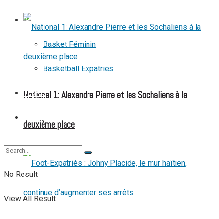
BASKETBALL
Basket Féminin
Basketball Expatriés
National 1: Alexandre Pierre et les Sochaliens à la
TENNIS
TENNIS DE TABLE
deuxième place
No Result
View All Result