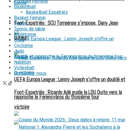
Football Féminin
Basketball
Basketball Expatriés
Basket Féminin
FOOT EXPATRIÉS
Foot-Expatriés : SCU Torreense s’impose, Dany Jean
Tennis
Tennis de table
Athlétisme
buteur
Boxe
Cyclisme
Judo
Karaté
Natation
Volleyball
Contactez-nous
UEFA Europa League : Lenny Joseph s’offre un doublé et
Foot-Expatriés : Ricardo Adé guide la LDU Quito vers la
rapproche le Ferencváros du troisième tour
victoire