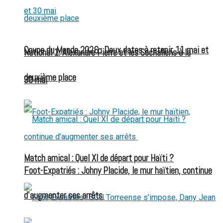
Coupe du Monde 2026 : Deux dates à retenir, 11 mai et
National 1: Alexandre Pierre et les Sochaliens à la
deuxième place
30 mai
Match amical : Quel XI de départ pour Haïti ?
Foot-Expatriés : Johny Placide, le mur haïtien, continue
d’augmenter ses arrêts