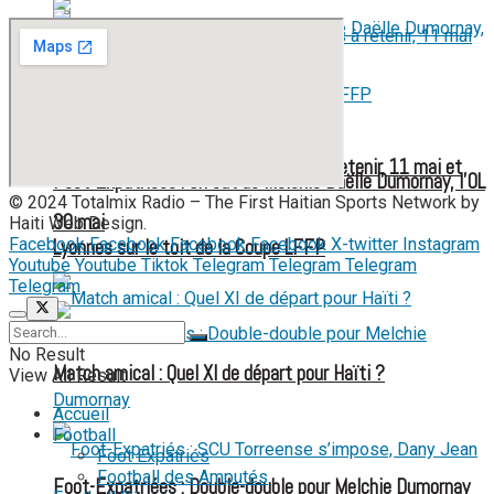
Coupe du Monde 2026 : Deux dates à retenir, 11 mai et
Foot-Expatriées : Un but de Melchie Daëlle Dumornay, l’OL
© 2024 Totalmix Radio – The First Haitian Sports Network by
30 mai
Haiti Web Design.
Facebook
Facebook
Facebook
Facebook
X-twitter
Instagram
Lyonnes sur le toit de la Coupe LFFP
Youtube
Youtube
Tiktok
Telegram
Telegram
Telegram
Telegram
No Result
Match amical : Quel XI de départ pour Haïti ?
View All Result
Accueil
Football
Foot Expatriés
Football des Amputés
Foot-Expatriées : Double-double pour Melchie Dumornay