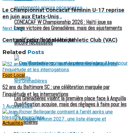
Le Championnat Concacaf féminin U-17 reprise
en juin aux Etats-Unis .
CONCACAF W Championship 2026 : Haïti joue sa
Large victoire des Grenadières, mais des ajustements
Next Post
qualification face au Mexique
Cent ans pour le Violette Athletic Club (VAC)
encore nécessaires
Related
Posts
Foot-Local
52 ans du Baltimore SC : une célébration marquée par
l’inquiétude et les interrogations
Les Grenadières visent la première place face à Anguilla
Qualification acquise, mais des réglages à faire pour les
1 August 2026
Grenadières
Actualités