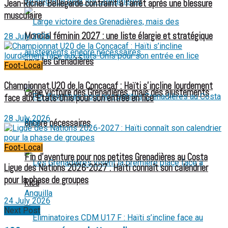
Jean-Ricner Bellegarde contraint à l’arrêt après une blessure
musculaire
Mondial féminin 2027 : une liste élargie et stratégique
28 July 2026
pour les Grenadières
Foot-Local
Championnat U20 de la Concacaf : Haïti s’incline lourdement
Large victoire des Grenadières, mais des ajustements
face aux États-Unis pour son entrée en lice
28 July 2026
encore nécessaires
Foot-Local
Fin d’aventure pour nos petites Grenadières au Costa
Ligue des Nations 2026-2027 : Haïti connaît son calendrier
pour la phase de groupes
Rica
24 July 2026
Next Post