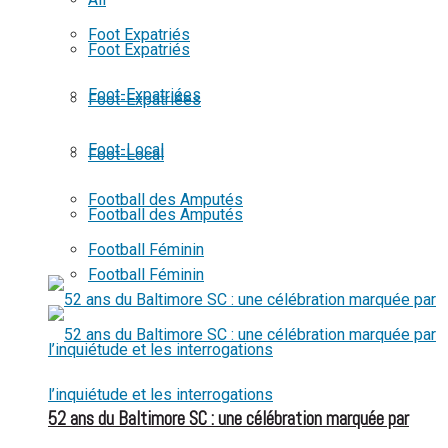
View All Result
Foot Expatriés
Foot Expatriés
Foot-Expatriées
Foot-Expatriées
Foot-Local
Foot-Local
Football des Amputés
Football des Amputés
Football Féminin
Football Féminin
52 ans du Baltimore SC : une célébration marquée par