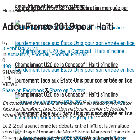
l’inquiétude et les interrogations
52 ans du Baltimore SC : une célébration marquée par
Home
Actualités
Adieu France 2019 pour Haïti
l’inquiétude et les interrogations
by
3 February 2024
in
Actualités
,
Football
,
Football Féminin
0
Championnat U20 de la Concacaf : Haïti s’incline
498
SHARES
1.4k
lourdement face aux États-Unis pour son entrée en lice
VIEWS
Share on Facebook
Share on Twitter
Championnat U20 de la Concacaf : Haïti s’incline
En concédant un nul 2-2 dimanche soir au stade Sylvio Cator
face à la Jamaïque, la sélection nationale senior de football
lourdement face aux États-Unis pour son entrée en lice
féminin dit adieu à la Coupe du monde France 2019.
Le 2-2 qui a sanctionné les débats entre Haïti et la Jamaïque
sous l’arbitrage étonnant de Mme Skeete Maureen Urane de la
Guyane ruine les rêves de la sélection nationale senior de se
Ligue des Nations 2026-2027 : Haïti connaît son