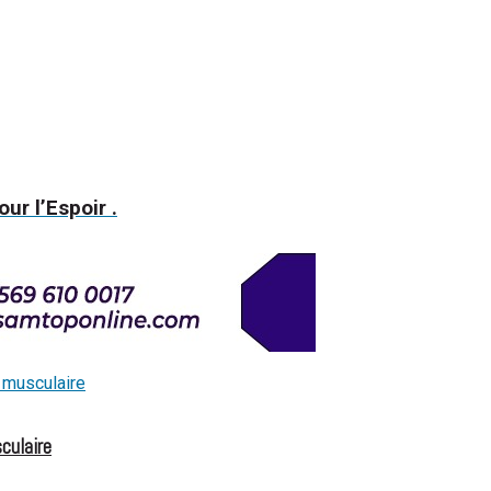
ur l’Espoir .
olley-ball
culaire