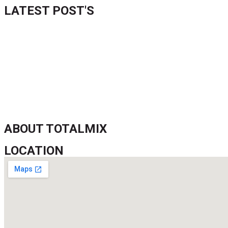
LATEST POST'S
52 ans du Baltimore SC : une célébration marquée par l’inquiétude
FIFA sous pression : l’UEFA et la Concacaf dénoncent un manqu
Jean-Ricner Bellegarde contraint à l’arrêt après une blessure mus
Championnat U20 de la Concacaf : Haïti s’incline lourdement face
ABOUT TOTALMIX
LOCATION