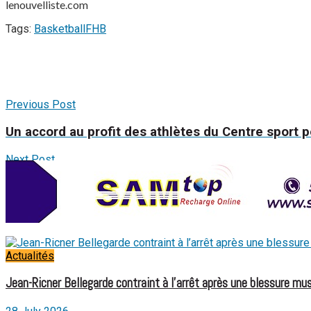
lenouvelliste.com
Tags:
Basketball
FHB
Previous Post
Un accord au profit des athlètes du Centre sport po
Next Post
Lancement du championnat interscolaire 2018 de v
Related
Posts
Actualités
Jean-Ricner Bellegarde contraint à l’arrêt après une blessure mus