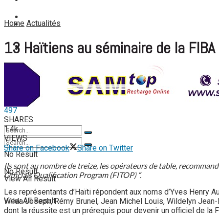
FOOTBALL FÉMININ
View All Result
FOOT EXPATRIÉS
Home
Actualités
FOOT EXPATRIÉS
13 Haïtiens au séminaire de la FIBA
BASKETBALL
BASKETBALL
by
TENNIS
TENNIS
2 February 2024
in
Actualités
,
Basketball
TENNIS DE TABLE
0
TENNIS DE TABLE
497
SHARES
1.4k
VIEWS
Share on Facebook
Share on Twitter
No Result
Ils sont au nombre de treize, les opérateurs de table, recommandé
No Result
Officials Qualification Program (FITOP) “.
View All Result
Les représentants d’Haïti répondent aux noms d’Yves Henry Aug
View All Result
Wilda Joseph, Rémy Brunel, Jean Michel Louis, Wildelyn Jean-Bap
dont la réussite est un prérequis pour devenir un officiel de la 