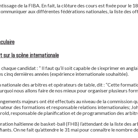
tissage de la FIBA. En fait, la clôture des cours est fixée pour le 18
ommuniquer aux différentes fédérations nationales, la liste des offi
culaire
t sur la scène internationale
 chaque candidat : ” Il faut qu’il soit capable de s’exprimer en angla
des cinq dernières années (expérience internationale souhaitée).
nationale des arbitres et opérateurs de table, dit : “Cette format
pourquoi nous allons faire de nos mieux pour organiser plusieurs form
angements majeurs ont été effectués au niveau de la commission qu’
teur des formations et responsable relations internationales; Jo
rold, responsable de planification et de programmation des arbitres
ration haïtienne de basket-ball (FHB) l’attendant de la liste des arb
ants. On ne fait qu’attendre le 31 mai pour connaître le nombre des 