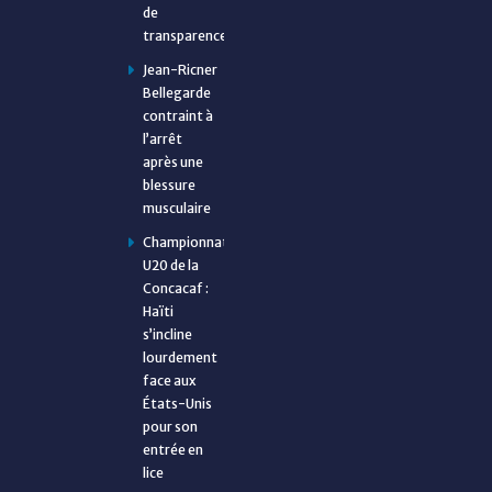
de
transparence
Jean-Ricner
Bellegarde
contraint à
l’arrêt
après une
blessure
musculaire
Championnat
U20 de la
Concacaf :
Haïti
s’incline
lourdement
face aux
États-Unis
pour son
entrée en
lice