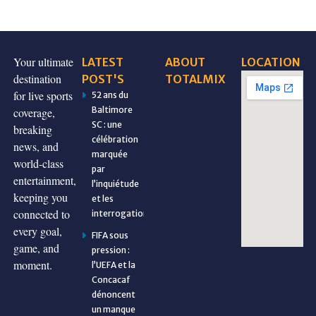
Your ultimate
LATEST
ABOUT
LOCATION
destination
POST'S
TOTALMIX
for live sports
52 ans du
Baltimore
coverage,
SC : une
breaking
célébration
news, and
marquée
world-class
par
entertainment,
l’inquiétude
keeping you
et les
connected to
interrogations
every goal,
FIFA sous
game, and
pression :
moment.
l’UEFA et la
Concacaf
dénoncent
un manque