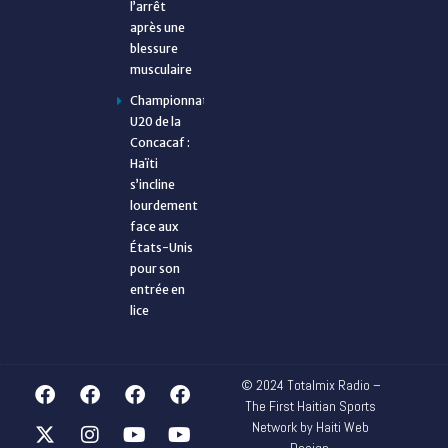
l’arrêt
après une
blessure
musculaire
Championnat
U20 de la
Concacaf :
Haïti
s’incline
lourdement
face aux
États-Unis
pour son
entrée en
lice
© 2024 Totalmix Radio –
The First Haitian Sports
Network by Haiti Web
Design.