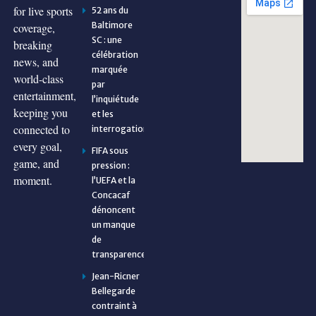
for live sports
52 ans du
Baltimore
coverage,
SC : une
breaking
célébration
news, and
marquée
world-class
par
entertainment,
l’inquiétude
keeping you
et les
connected to
interrogations
every goal,
FIFA sous
game, and
pression :
moment.
l’UEFA et la
Concacaf
dénoncent
un manque
de
transparence
Jean-Ricner
Bellegarde
contraint à