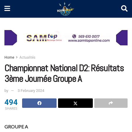
Home
Actualités
Championnat National D2: Résultats
3ème Journée Groupe A
by
3 February 2024
494
SHARES
GROUPE A