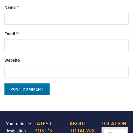
*
Name
*
Email
Website
Your ultimate
LATEST
ABOUT
LOCATION
destination
POST'S
TOTALMIX