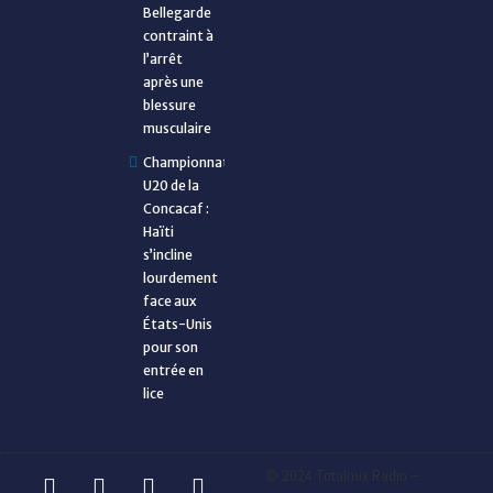
Bellegarde
contraint à
l’arrêt
après une
blessure
musculaire
Championnat
U20 de la
Concacaf :
Haïti
s’incline
lourdement
face aux
États-Unis
pour son
entrée en
lice
© 2024 Totalmix Radio –