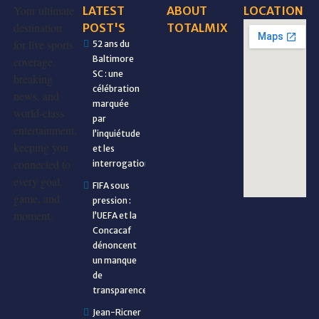
Your ultimate
LATEST
ABOUT
LOCATION
destination
POST'S
TOTALMIX
for live sports
52 ans du
Baltimore
coverage,
SC : une
breaking
célébration
news, and
marquée
world-class
par
entertainment,
l’inquiétude
keeping you
et les
connected to
interrogations
every goal,
FIFA sous
game, and
pression :
moment.
l’UEFA et la
Concacaf
dénoncent
un manque
de
transparence
Jean-Ricner