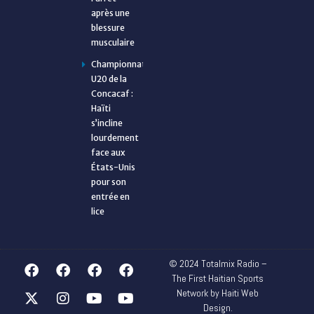
après une
blessure
musculaire
Championnat
U20 de la
Concacaf :
Haïti
s’incline
lourdement
face aux
États-Unis
pour son
entrée en
lice
© 2024 Totalmix Radio –
The First Haitian Sports
Network by Haiti Web
Design.