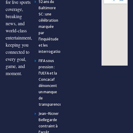
for live sports
52 ans du
Baltimore
coverage,
SC : une
breaking
célébration
news, and
marquée
world-class
par
entertainment,
l’inquiétude
keeping you
et les
connected to
interrogations
every goal,
FIFA sous
game, and
pression :
moment.
l’UEFA et la
Concacaf
dénoncent
un manque
de
transparence
Jean-Ricner
Bellegarde
contraint à
l’arrêt